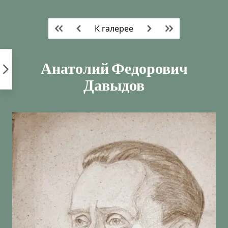
Пропустить
к
К галерее
контенту
Анатолий Федорович
Давыдов