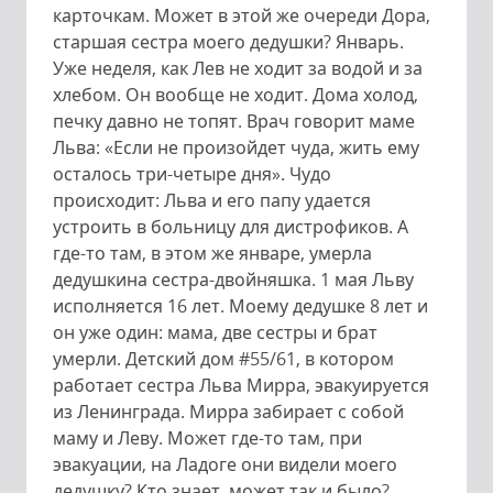
карточкам. Может в этой же очереди Дора,
старшая сестра моего дедушки? Январь.
Уже неделя, как Лев не ходит за водой и за
хлебом. Он вообще не ходит. Дома холод,
печку давно не топят. Врач говорит маме
Льва: «Если не произойдет чуда, жить ему
осталось три-четыре дня». Чудо
происходит: Льва и его папу удается
устроить в больницу для дистрофиков. А
где-то там, в этом же январе, умерла
дедушкина сестра-двойняшка. 1 мая Льву
исполняется 16 лет. Моему дедушке 8 лет и
он уже один: мама, две сестры и брат
умерли. Детский дом #55/61, в котором
работает сестра Льва Мирра, эвакуируется
из Ленинграда. Мирра забирает с собой
маму и Леву. Может где-то там, при
эвакуации, на Ладоге они видели моего
дедушку? Кто знает, может так и было?