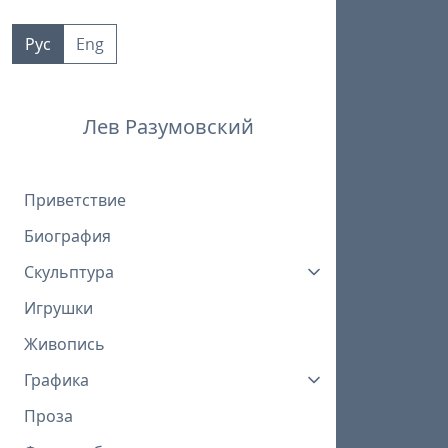
Пропустить
к
Рус
Eng
контенту
Лев Разумовский
Приветствие
Биография
Скульптура
Игрушки
Живопись
Графика
Проза